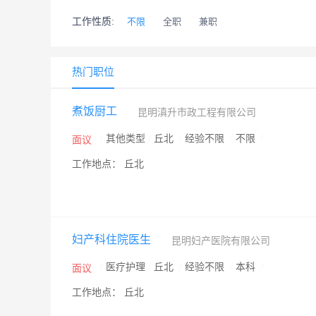
工作性质:
不限
全职
兼职
热门职位
煮饭厨工
昆明滇升市政工程有限公司
/
其他类型
/
丘北
/
经验不限
/
不限
/
面议
工作地点： 丘北
妇产科住院医生
昆明妇产医院有限公司
/
医疗护理
/
丘北
/
经验不限
/
本科
/
面议
工作地点： 丘北