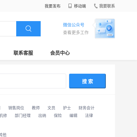
我要发布
移动端
我要联系
微信公众号
查看更多工作
联系客服
会员中心
搜 索
潢
销售岗位
教师
文员
护士
财务会计
/机修
部门经理
出纳
保险
编辑
法律
其他