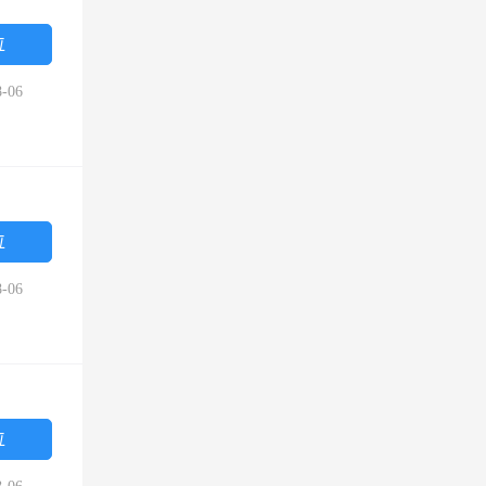
位
-06
位
-06
位