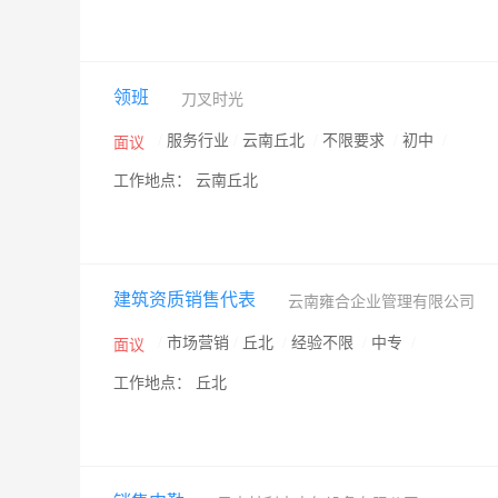
领班
刀叉时光
/
服务行业
/
云南丘北
/
不限要求
/
初中
/
面议
工作地点： 云南丘北
建筑资质销售代表
云南雍合企业管理有限公司
/
市场营销
/
丘北
/
经验不限
/
中专
/
面议
工作地点： 丘北