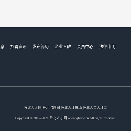
信息
招聘资讯
发布简历
企业入驻
会员中心
法律申明
们
丘北人才网,丘北招聘网,丘北人才市场,丘北人事人才网
Copyright © 2017-2021 丘北人才网 www.qbrcw.cn All rights reserved.