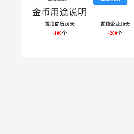
金币用途说明
置顶简历10天
置顶企业10天
-100
个
-200
个